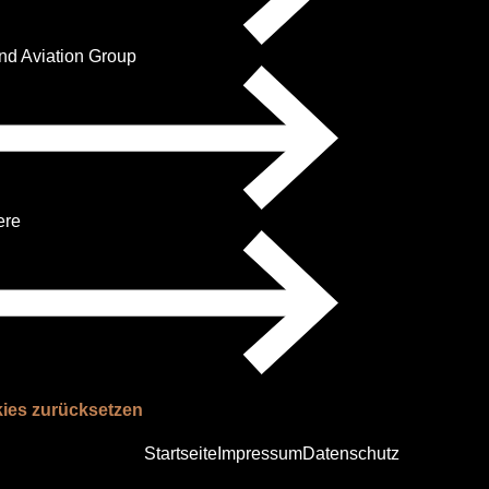
nd Aviation Group
ere
ies zurücksetzen
Navigation
Startseite
Impressum
Datenschutz
überspringen