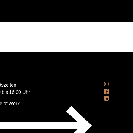
tszeiten:
 bis 16.00 Uhr
ation
e of Work
springen