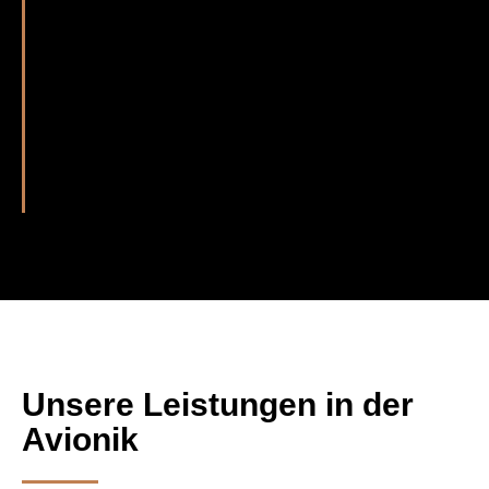
Jeder unserer Schritte wird detailliert
dokumentiert und Ihnen nach Abschluss
unserer Arbeit mitgegeben. So haben Sie
einen genauen Überblick über die
geleistete Arbeit und gleichzeitig einen
Beleg in der Hand, der Ihnen rechtlich die
korrekte Durchführung nachweist.
Unsere Leistungen in der
Avionik